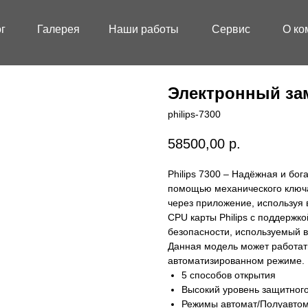
г
Галерея
Наши работы
Сервис
О ко
Электронный зам
philips-7300
58500,00
р.
Philips 7300 – Надёжная и бо
помощью механического ключа
через приложение, используя 
CPU карты Philips с поддерж
безопасности, используемый 
Данная модель может работать
автоматизированном режиме.
5 способов открытия
Высокий уровень защитног
Режимы автомат/Полуавто