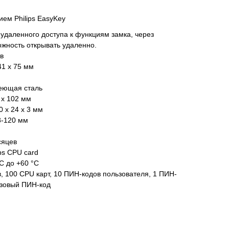
ем Philips EasyKey
 удаленного доступа к функциям замка, через
жность открывать удаленно.
в
41 х 75 мм
еющая сталь
 х 102 мм
 х 24 х 3 мм
8-120 мм
сяцев
ps CPU card
C до +60 °C
, 100 CPU карт, 10 ПИН-кодов пользователя, 1 ПИН-
азовый ПИН-код