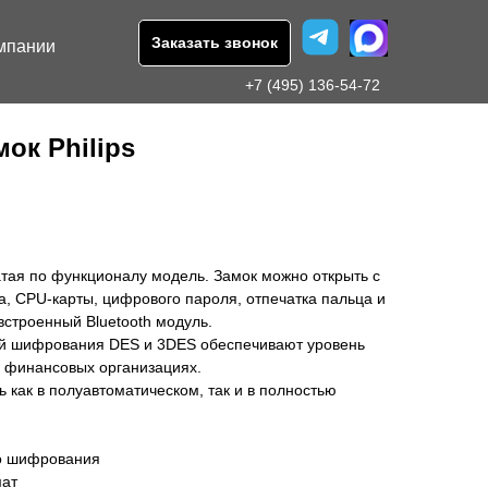
Заказать звонок
мпании
+7 (495) 136-54-72
ок Philips
гатая по функционалу модель. Замок можно открыть с
, CPU-карты, цифрового пароля, отпечатка пальца и
встроенный Bluetooth модуль.
кой шифрования DES и 3DES обеспечивают уровень
в финансовых организациях.
 как в полуавтоматическом, так и в полностью
о шифрования
мат