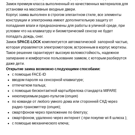
Замок премиум класса выполненный из качественных материалов для
установки на массивные входные двери.
Корпус замка выполнен в строгом элегантном стиле, все элементы
конструкции и электроника имеют дополнительную защиту от
попадания влаги и предназначены для работы в уличной среде, при
условии что на клавиатуру и биометрический сенсор не будет
попадать дождь, снег.
Замок
SPACE-LOCK
комплектуется автоматической запорной частью,
которая управляется электромотором, встроенным в корпус мортизы.
Такое решение гарантирует высокую взломостойкость, надежное
запирание и комфортное пользование замком, с которым разберутся
даже дети.
Открытие замка возможно следующими способами:
с помощью FACE-ID
вводом пароля на сенсорной клавиатуре;
отпечатком пальца;
с помощью бесконтактной карты/брелока стандарта MIFARE
некопируемым радио-пультом (опция)
по команде от любого умного дома или сторонней СКД через
радио-трансмиттер (опция);
смартфоном через приложение по блютузу;
смартфоном, удаленно через интернет ( при покупке wi-fi шлюза );
с помощью механического ключа;