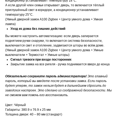
кондиционер устанавливает температуру 18°C.
А если другой член семьи открывает дверь, то включается тёплый
приглушённый свет в коридоре, а кондиционер устанавливает
температуру 25°C.
(Умный дверной замок A100 Zigbee + Центр умного дома + Умная
лампа)
Уход из дома без лишних действий
Вы можете настроить автоматизацию: если дверь запирается
поднятием ручки снаружи, то включается система безопасности,
выключается свет и отопление, задвигаются шторы во всём доме.
(Умный дверной замок A100 Zigbee + Центр умного дома + Умные
выключатели + Термостат + Умные шторы)
Сигнал тревоги при входе посторонних
Закрытие замка на все ригеля - ручка поднимается вверх до конца
Обязательно сохраните пароль администратора!
Это главный
пароль, который вы введете после установки замка. Если пароль
будет утерян, то замок нельзя будет в дальнейшем сбросить до
заводских настроек. Это сделано из соображений безопасности. Мы
не сможем вам помочь его восстановить.
Цвет: Чёрный
Габариты: 380.9 х 76.9 х 25 мм
Толщина двери: 40 – 80 мм (стандарт)