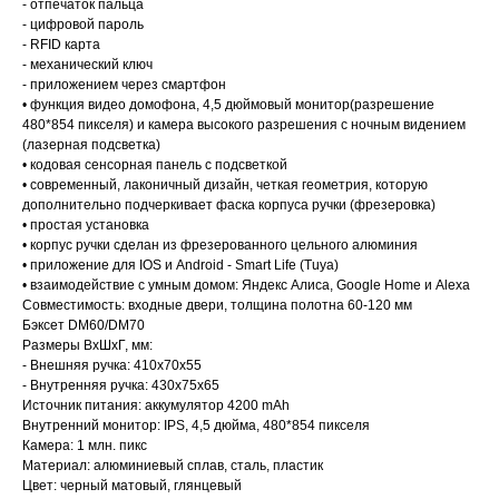
- отпечаток пальца
- цифровой пароль
- RFID карта
- механический ключ
- приложением через смартфон
• функция видео домофона, 4,5 дюймовый монитор(разрешение
480*854 пикселя) и камера высокого разрешения с ночным видением
(лазерная подсветка)
• кодовая сенсорная панель с подсветкой
• современный, лаконичный дизайн, четкая геометрия, которую
дополнительно подчеркивает фаска корпуса ручки (фрезеровка)
• простая установка
• корпус ручки сделан из фрезерованного цельного алюминия
• приложение для IOS и Android - Smart Life (Tuya)
• взаимодействие с умным домом: Яндекс Алиса, Google Home и Alexa
Совместимость: входные двери, толщина полотна 60-120 мм
Бэксет DM60/DM70
Размеры ВхШхГ, мм:
- Внешняя ручка: 410х70х55
- Внутренняя ручка: 430х75х65
Источник питания: аккумулятор 4200 mAh
Внутренний монитор: IPS, 4,5 дюйма, 480*854 пикселя
Камера: 1 млн. пикс
Материал: алюминиевый сплав, сталь, пластик
Цвет: черный матовый, глянцевый