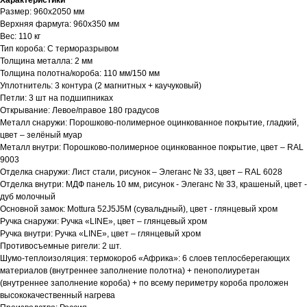
Характеристики
Размер: 960х2050 мм
Верхняя фармуга: 960х350 мм
Вес: 110 кг
Тип короба: С терморазрывом
Толщина металла: 2 мм
Толщина полотна/короба: 110 мм/150 мм
Уплотнитель: 3 контура (2 магнитных + каучуковый)
Петли: 3 шт на подшипниках
Открывание: Левое/правое 180 градусов
Металл снаружи: Порошково-полимерное оцинкованное покрытие, гладкий,
цвет – зелёный муар
Металл внутри: Порошково-полимерное оцинкованное покрытие, цвет – RAL
9003
Отделка снаружи: Лист стали, рисунок – Элеганс № 33, цвет – RAL 6028
Отделка внутри: МДФ панель 10 мм, рисунок - Элеганс № 33, крашеный, цвет -
дуб молочный
Основной замок: Mottura 52J5J5M (сувальдный), цвет - глянцевый хром
Ручка снаружи: Ручка «LINE», цвет – глянцевый хром
Ручка внутри: Ручка «LINE», цвет – глянцевый хром
Противосъемные ригели: 2 шт.
Шумо-теплоизоляция: термокороб «Африка»: 6 слоев теплосберегающих
материалов (внутреннее заполнение полотна) + пенополиуретан
(внутреннее заполнение короба) + по всему периметру короба проложен
высококачественный нагрева