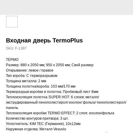
Входная дверь TermoPlus
SKU:
F-1387
ТЕРМО
Размер: 880 х 2050 мм; 950 х 2050 мм; Свой размер
Открывание: левое / правое
Тип короба: С терморазрывом
Толщина металла: 2 мм
Толщина полотна/короба: 103 мм/170 мм
Терморазрыв коробки и полотна: Пробковый лист 8мм
Теплоизоляция полотна SUPER НОТ: 6 слоев: металл/
экструдированный пенополистирол/ изолон/ фольга/ пенополистерол/
панель
Теплоизоляция коробки TERMO EFFECT: 2 слоя: изолон/фольга
Количество контуров притвора: 3 шт.
Уплотнитель: KIM ТЕС (Германия), 10x12мм
Наружная отделка: Металл Vesuvio