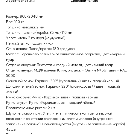
Характеристики
Дополнительно
Размер: 960х2040 мм
Вес: 100 кг
Толщина металла: 2 мм
Толщина полотна/короба: 85 мм/110 мм
Уплотнитель: 2 контура (каучуковый)
Петли: 2 шт на подшипниках
Открывание: Левое/правое 180 градусов
Металл: Порошково-полимерное оцинкованное покрытие, цвет – чёрный
муар
Отделка снаружи: Лист стали, гладкий металл, цвет - синий муар
Отделка внутри: МДФ панель 10 мм, рисунок – Оптим № 561, цвет – RAL
5000
Основной замок: Гардиан 3015 (сувальдный), цвет - гладкий чёрный
Дополнительный замок: Гардиан 3201 (цилиндровый), цвет - гладкий
чёрный
Ручка снаружи: Ручка «Корсика», цвет - гладкий чёрный
Ручка внутри: Ручка «Корсика», цвет - гладкий чёрный
Противосъемные ригели: 2 шт.
Шумо-теплоизоляция: Утеплитель – минеральная плита высокой
плотности в сочетании со сплошным листом изолона (внутреннее
заполнение полотна) + пенополиуретан (внутреннее заполнение короба),
45 дБ